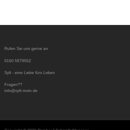
Rufen Sie uns gerne an
0160 5879552
Sylt - eine Liebe fürs Leben
Fragen??
info@sylt-moin.de